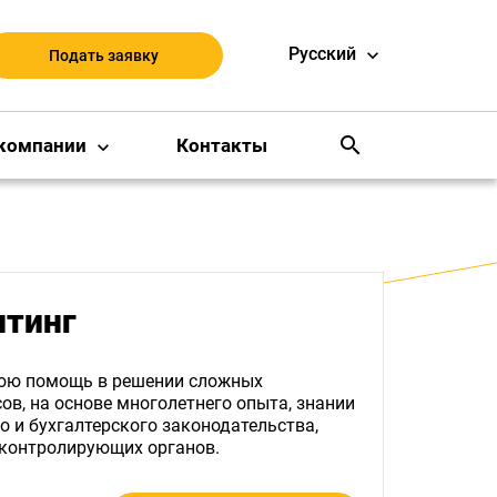
Русский
Подать заявку
search
компании
Контакты
лтинг
нюю помощь в решении сложных
ов, на основе многолетнего опыта, знании
 и бухгалтерского законодательства,
 контролирующих органов.