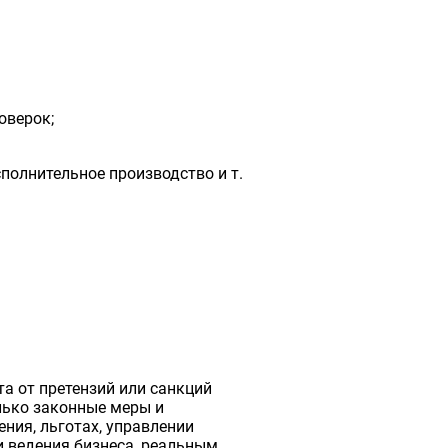
оверок;
полнительное производство и т.
а от претензий или санкций
лько законные меры и
ния, льготах, управлении
 ведения бизнеса, реальным